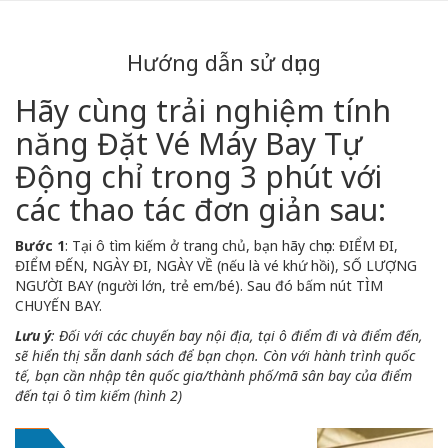
Hướng dẫn sử dụng
Hãy cùng trải nghiệm tính
năng Đặt Vé Máy Bay Tự
Động chỉ trong 3 phút với
các thao tác đơn giản sau:
Bước 1
: Tại ô tìm kiếm ở trang chủ, bạn hãy chọn: ĐIỂM ĐI,
ĐIỂM ĐẾN, NGÀY ĐI, NGÀY VỀ (nếu là vé khứ hồi), SỐ LƯỢNG
NGƯỜI BAY (người lớn, trẻ em/bé). Sau đó bấm nút TÌM
CHUYẾN BAY.
Lưu ý
: Đối với các chuyến bay nội địa, tại ô điểm đi và điểm đến,
sẽ hiển thị sẵn danh sách để bạn chọn. Còn với hành trình quốc
tế, bạn cần nhập tên quốc gia/thành phố/mã sân bay của điểm
đến tại ô tìm kiếm (hình 2)